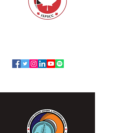
ISPSCC
66, promenade Leopolds
Ottawa, Ontario K1V 7E3
1-888-739-5072
office@nswoc.ca
L'ISPSCC opère sur le territoire traditionnel et non
cédé de la Nation Algonquine Anishinaabe.