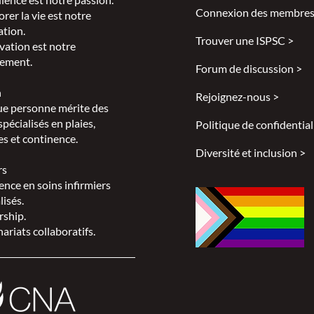
Connexion des membres
rer la vie est notre
ation.
Trouver une ISPSC >
vation est notre
ement.
Forum de discussion >
c
ntre des brûlés Ross Tilley, Sunnybrook Health Sciences C
n
Rejoignez-nous >
e personne mérite des
urgie, Université de Toronto
spécialisés en plaies,
Politique de confidential
s et continence.
n plasticien au Centre des brûlés Ross Tilley, le centre rég
Diversité et inclusion >
 du Canada. En plus de se concentrer principalement sur les
rs
es, le Dr Rogers offre un service chirurgical de consultati
ence en soins infirmiers
teints de plaies de pression de stade quatre, d'infections 
lisés.
ns de plaies chirurgicales, d'hidradénite suppurée et de pl
rship.
ariats collaboratifs.
ient une maîtrise en amélioration de la qualité et sécurité 
hirurgicale par son affiliation avec l'Université de Toronto
à l'échelle internationale.
ra