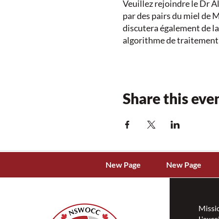
Veuillez rejoindre le Dr 
par des pairs du miel de M
discutera également de la
algorithme de traitement 
Date et heure
Mercredi 29 juin 2022
18h00-19h00 HAE
Share this eve
Objectifs d'apprentissag
Brève revue des preu
Décrire comment le m
New Page
New Page
Revoir des cas comp
en pratique
Participer à une sé
Missi
L'exce