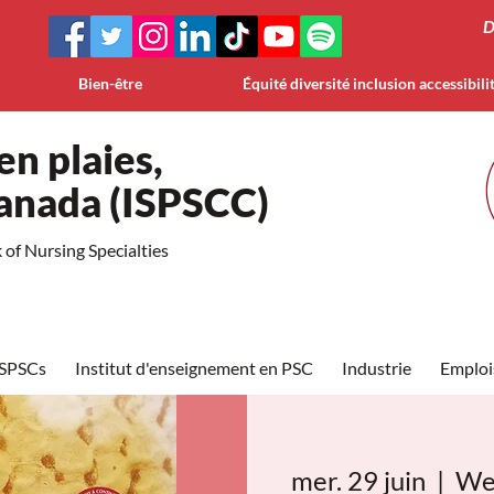
D
Bien-être
Équité diversité inclusion accessibili
en plaies,
Canada (ISPSCC)
of Nursing Specialties
ISPSCs
Institut d'enseignement en PSC
Industrie
Emploi
mer. 29 juin
  |  
We