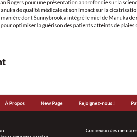
Alan Rogers pour une présentation approfondie sur la scienc
anuka de qualité médicale et son impact sur la cicatrisatio
 manière dont Sunnybrook a intégré le miel de Manuka de 
pour optimiser la guérison des patients atteints de plaies
nt
e
ves de l'utilisation du miel de Manuka de qualité médicale 
iel de Manuka de qualité médicale contribue à la cicatris
À Propos
New Page
Rejoignez-nous !
Pa
lexes sélectionnés pour démontrer la valeur du miel de Ma
ance de questions-réponses
on
Connexion des membres
llence est notre passion.