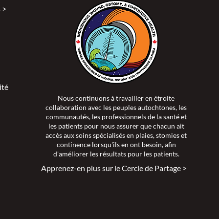
 >
entre, Toronto
ité >
Nous continuons à travailler en étroite
ional de brûlés de
collaboration avec les peuples autochtones, les
 soins aigus et
communautés, les professionnels de la santé et
on unique pour les
les patients pour nous assurer que chacun ait
accès aux soins spécialisés en plaies, stomies et
des tissus mous
continence lorsqu'ils en ont besoin, afin
aies vasculaires des
d'améliorer les résultats pour les patients.
des patients, participe
Apprenez-en plus sur le Cercle de Partage >
 et présente et publie