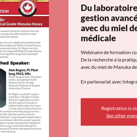
Du laboratoire
gestion avancé
avec du miel d
médicale
Webinaire de formation con
De la recherche à la pratiq
avec du miel de Manuka de 
En partenariat avec Integr
Registration is c
See other even