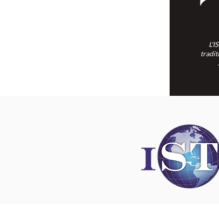
L'I
tradit