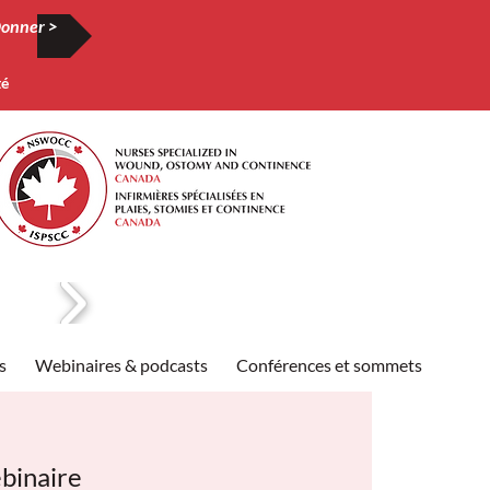
onner >
té
s
Webinaires & podcasts
Conférences et sommets
Publi
binaire