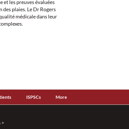
e et les preuves évaluées
n des plaies. Le Dr Rogers
qualité médicale dans leur
 complexes.
dans la gestion des plaies
ation des plaies
tients
ISPSCs
More
nuka de qualité médicale
 >