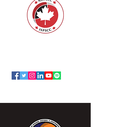
ISPSCC
66, promenade Leopolds
Ottawa, Ontario K1V 7E3
1-888-739-5072
office@nswoc.ca
L'ISPSCC opère sur le territoire traditionnel et non
cédé de la Nation Algonquine Anishinaabe.