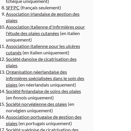
tchèque uniquement)
SFFPC
(français seulement)
Association irlandaise de gestion des
plaies
Association italienne d'infirmières pour
l'étude des plaies cutanées
(en italien
uniquement)
Association italienne pour les ulcères
cutanés
(en italien uniquement)
Société danoise de cicatrisation des
plaies
Organisation néerlandaise des
infirmières spécialisées dans le soin des
plaies
(en néerlandais uniquement)
Société finlandaise de soins des plaies
(en finnois uniquement)
Société norvégienne des plaies
(en
norvégien uniquement)
Association portugaise de gestion des
plaies
(en portugais uniquement)
Société suédoise de cicatrisation des