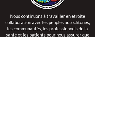
Nous continuons à travailler en étroite
collaboration avec les peuples autochtones,
les communautés, les professionnels de la
santé et les patients pour nous assurer que
chacun ait accès aux soins spécialisés en
plaies, stomies et continence lorsqu'ils en ont
besoin, afin d'améliorer les résultats pour les
patients.
Apprenez-en plus sur le Cercle de Partage >
Mission
L'excellence est notre passion.
Améliorer la vie est notre inspiration.
L'innovation est notre engagement.