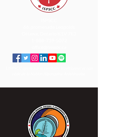
ISPSCC
66, promenade Leopolds
Ottawa, Ontario K1V 7E3
1-888-739-5072
office@nswoc.ca
L'ISPSCC opère sur le territoire traditionnel et non
cédé de la Nation Algonquine Anishinaabe.