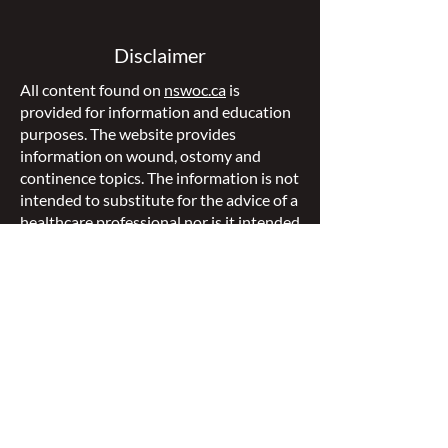
Disclaimer
All content found on
nswoc.ca
is
provided for information and education
purposes. The website provides
information on wound, ostomy and
continence topics. The information is not
intended to substitute for the advice of a
healthcare professional nor is it intended
to provide medical advice. You should
always consult your Nurse Specialized in
Wound, Ostomy and Continence (
NSWOC) and your physician for specific
information on personal health matters,
or other relevant professionals to ensure
that your own circumstances are
considered.