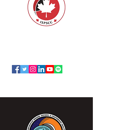
ISPSCC
66, promenade Leopolds
Ottawa, Ontario K1V 7E3
1-888-739-5072
office@nswoc.ca
L'ISPSCC opère sur le territoire traditionnel et non
cédé de la Nation Algonquine Anishinaabe.