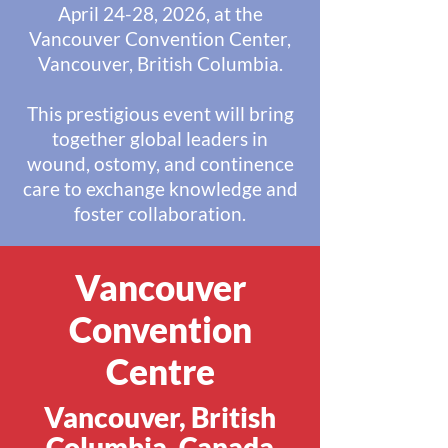
April 24-28, 2026, at the
Vancouver Convention Center,
Vancouver, British Columbia.
This prestigious event will bring
together global leaders in
wound, ostomy, and continence
care to exchange knowledge and
foster collaboration.
Vancouver
Convention
Centre
Vancouver, British
Columbia, Canada