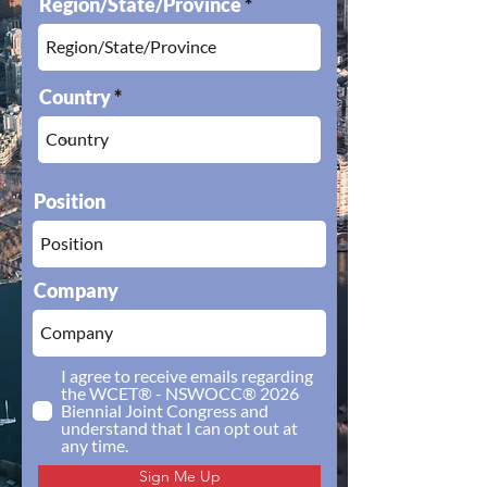
Region/State/Province
Country
Position
Company
I agree to receive emails regarding
the WCET® - NSWOCC® 2026
Biennial Joint Congress and
understand that I can opt out at
any time.
Sign Me Up