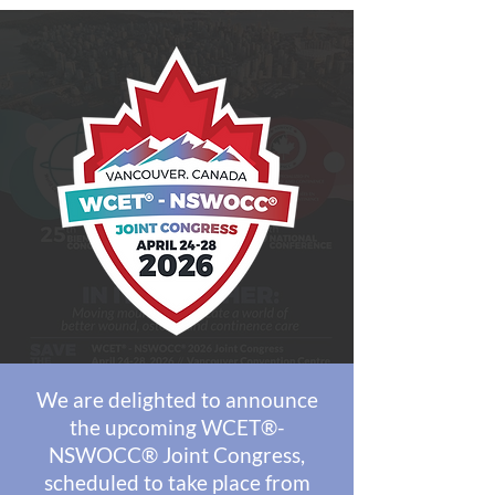
We are delighted to announce
the upcoming WCET®-
NSWOCC® Joint Congress,
scheduled to take place from