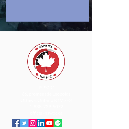
ISPSCC
66, promenade Leopolds
Ottawa, Ontario K1V 7E3
1-888-739-5072
office@nswoc.ca