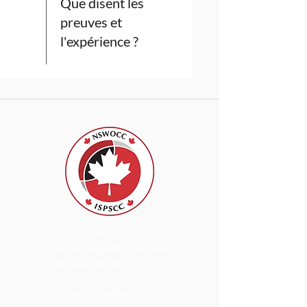
Que disent les
preuves et
l'expérience ?
ISPSCC
66, promenade Leopolds
Ottawa, Ontario K1V 7E3
1-888-739-5072
office@nswoc.ca