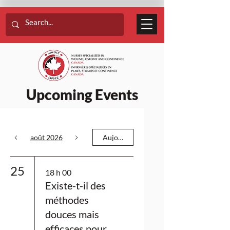
Upcoming Events
août 2026
Aujourd'hui
25
18 h 00
Existe-t-il des
méthodes
douces mais
efficaces pour