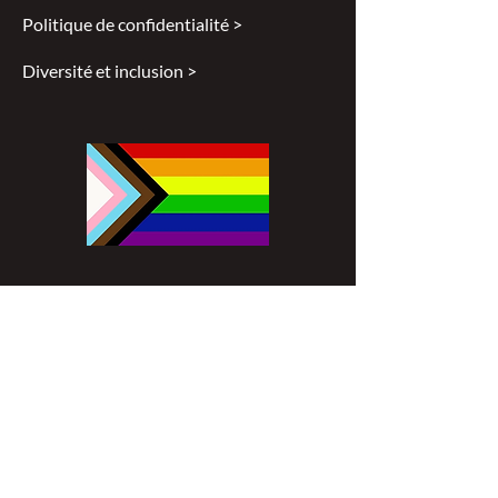
Politique de confidentialité >
Diversité et inclusion >
Disclaimer
All content found on
nswoc.ca
is
provided for information and education
purposes. The website provides
information on wound, ostomy and
continence topics. The information is not
intended to substitute for the advice of a
healthcare professional nor is it intended