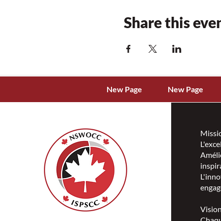
Share this eve
New Page
New Page
Missi
L'exce
Amélio
inspir
L'inno
engag
Visio
Chaqu