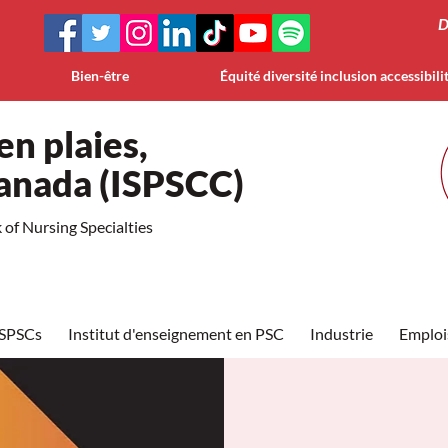
D
Bien-être
Équité diversité inclusion accessibili
en plaies,
Canada (ISPSCC)
of Nursing Specialties
ISPSCs
Institut d'enseignement en PSC
Industrie
Emploi