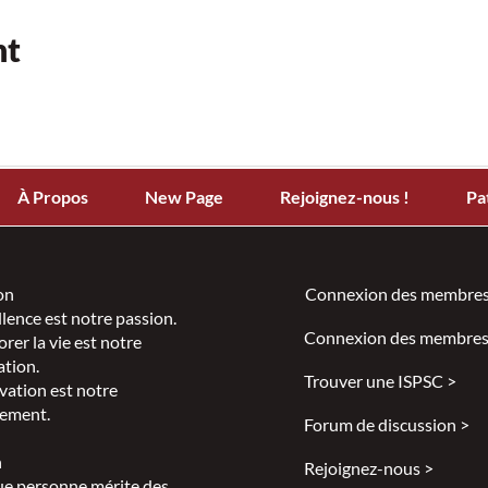
nt
À Propos
New Page
Rejoignez-nous !
Pa
on
Connexion des membres
llence est notre passion.
Connexion des membres
rer la vie est notre
ation.
Trouver une ISPSC >
vation est notre
ement.
Forum de discussion >
n
Rejoignez-nous >
e personne mérite des