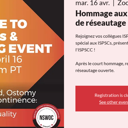
mar. 16 avr.
  |  
Zo
Hommage aux 
de réseautage
Rejoignez vos collègues I
spécial aux ISPSCs, présent
l'ISPSCC !
Après le court hommage, re
réseautage ouverte.
Registration is c
See other even