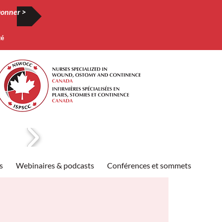
onner >
té
s
Webinaires & podcasts
Conférences et sommets
Publi