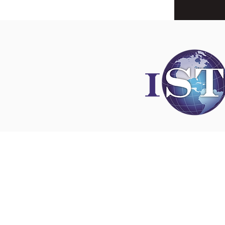
Disclaimer
All content found on
nswoc.ca
is provided for
and education purposes. The website provide
on wound, ostomy and continence topics. The
is not intended to substitute for the advice of
professional nor is it intended to provide medi