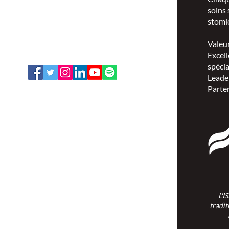
ISPSCC
soins 
66, promenade Leopolds
stomie
Ottawa, Ontario K1V 7E3
1-888-739-5072
Valeu
office@nswoc.ca
Excell
spécia
Leade
Parten
L'ISPSCC opère sur le territoire
traditionnel et non cédé de la Nation
Algonquine Anishinaabe.
L'I
tradit