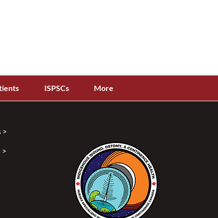
tients
ISPSCs
More
 >
 >