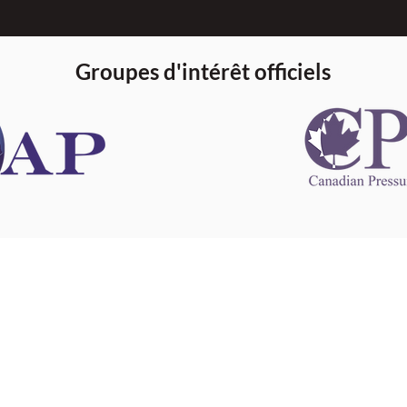
Groupes d'intérêt officiels
 information
This website 
s information
other websit
 information
has no contro
 a healthcare
websites, and
cal advice.
When leavin