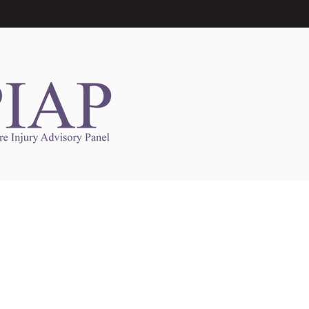
Links to Other Sites
may contain links to other websites. Any such
es are independent from
nswoc.ca
. NSWOCC
l over the contents or operation of other
 as such makes no representation or warranty.
g
nswoc.ca
you may be subject to legal terms