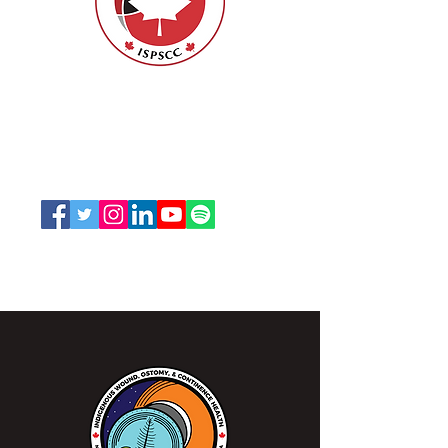
ISPSCC
66, promenade Leopolds
Ottawa, Ontario K1V 7E3
1-888-739-5072
office@nswoc.ca
L'ISPSCC opère sur le territoire traditionnel et non
cédé de la Nation Algonquine Anishinaabe.