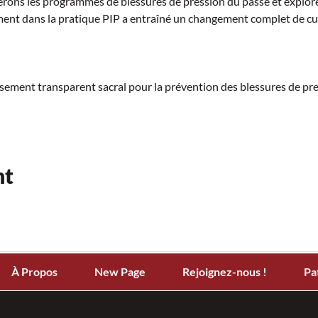
rons les programmes de blessures de pression du passé et explo
ent dans la pratique PIP a entraîné un changement complet de cu
ansement transparent sacral pour la prévention des blessures de pr
nt
À Propos
New Page
Rejoignez-nous !
Pa