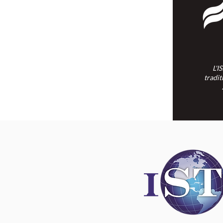
L'I
tradit