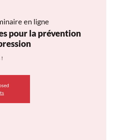
inaire en ligne
res pour la prévention
 pression
 !
losed
ts