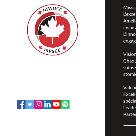
Missi
L'exce
Amélio
inspir
L'inno
engag
Visio
Chaqu
ISPSCC
soins 
66, promenade Leopolds
stomie
Ottawa, Ontario K1V 7E3
1-888-739-5072
Valeu
office@nswoc.ca
Excell
spécia
Leade
Parten
L'ISPSCC opère sur le territoire
traditionnel et non cédé de la Nation
Algonquine Anishinaabe.