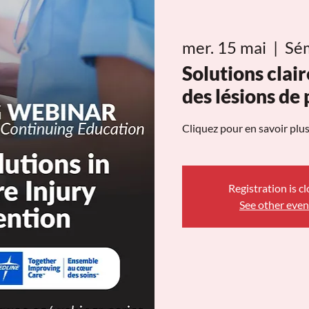
mer. 15 mai
  |  
Sém
Solutions clai
des lésions de
Cliquez pour en savoir plus
Registration is c
See other even