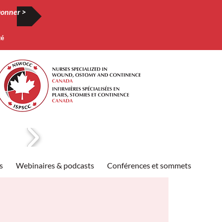
onner >
té
s
Webinaires & podcasts
Conférences et sommets
Publi