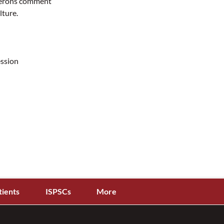
rerons comment 
lture.
ession
tients
ISPSCs
More