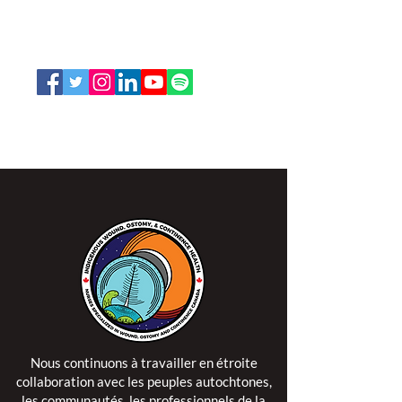
Ottawa, Ontario K1V 7E3
1-888-739-5072
office@nswoc.ca
L'ISPSCC opère sur le territoire traditionnel et non
cédé de la Nation Algonquine Anishinaabe.
Nous continuons à travailler en étroite
collaboration avec les peuples autochtones,
les communautés, les professionnels de la