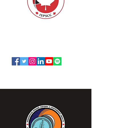
ISPSCC
66, promenade Leopolds
Ottawa, Ontario K1V 7E3
1-888-739-5072
office@nswoc.ca
L'ISPSCC opère sur le territoire traditionnel et non
cédé de la Nation Algonquine Anishinaabe.