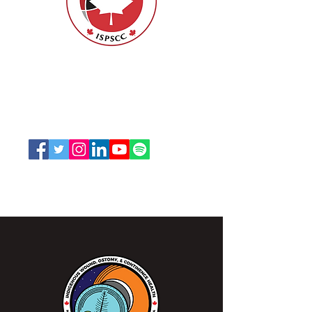
ISPSCC
66, promenade Leopolds
Ottawa, Ontario K1V 7E3
1-888-739-5072
office@nswoc.ca
L'ISPSCC opère sur le territoire traditionnel et non
cédé de la Nation Algonquine Anishinaabe.