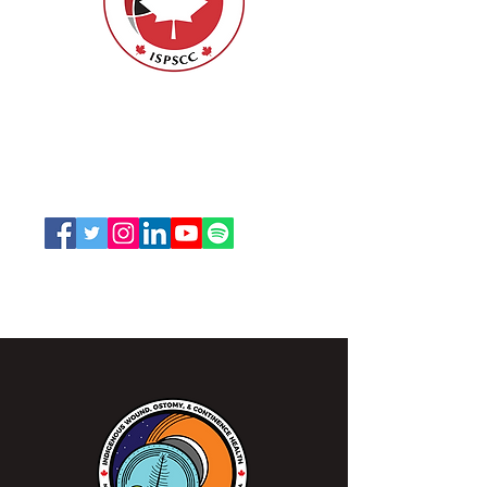
ISPSCC
66, promenade Leopolds
Ottawa, Ontario K1V 7E3
1-888-739-5072
office@nswoc.ca
L'ISPSCC opère sur le territoire traditionnel et non
cédé de la Nation Algonquine Anishinaabe.