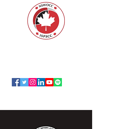
ISPSCC
66, promenade Leopolds
Ottawa, Ontario K1V 7E3
1-888-739-5072
office@nswoc.ca
L'ISPSCC opère sur le territoire traditionnel et non
cédé de la Nation Algonquine Anishinaabe.