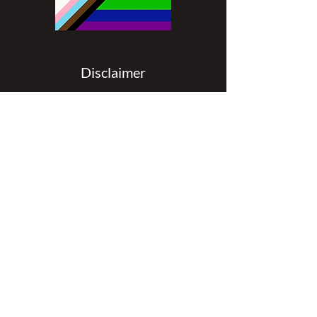
Disclaimer
All content found on
nswoc.ca
is
provided for information and education
purposes. The website provides
information on wound, ostomy and
continence topics. The information is not
intended to substitute for the advice of a
healthcare professional nor is it intended
to provide medical advice. You should
always consult your Nurse Specialized in
Wound, Ostomy and Continence (
NSWOC) and your physician for specific
information on personal health matters,
or other relevant professionals to ensure
that your own circumstances are
considered.