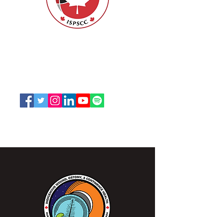
ISPSCC
66, promenade Leopolds
Ottawa, Ontario K1V 7E3
1-888-739-5072
office@nswoc.ca
L'ISPSCC opère sur le territoire traditionnel et non
cédé de la Nation Algonquine Anishinaabe.