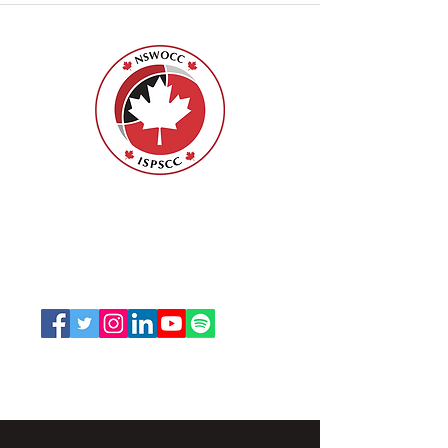
ISPSCC
66, promenade Leopolds
Ottawa, Ontario K1V 7E3
1-888-739-5072
office@nswoc.ca
L'ISPSCC opère sur le territoire traditionnel et non
cédé de la Nation Algonquine Anishinaabe.