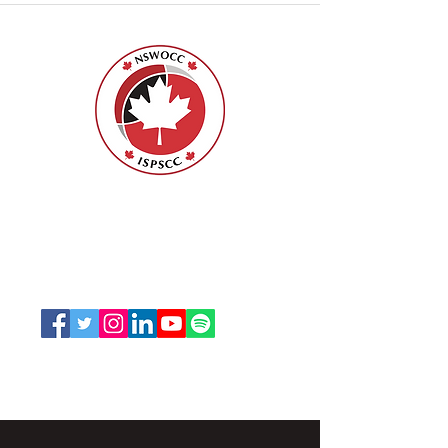
ISPSCC
66, promenade Leopolds
Ottawa, Ontario K1V 7E3
1-888-739-5072
office@nswoc.ca
L'ISPSCC opère sur le territoire traditionnel et non
cédé de la Nation Algonquine Anishinaabe.