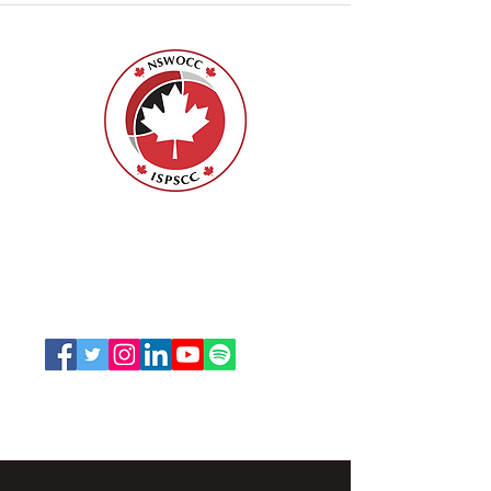
ISPSCC
66, promenade Leopolds
Ottawa, Ontario K1V 7E3
1-888-739-5072
office@nswoc.ca
L'ISPSCC opère sur le territoire traditionnel et non
cédé de la Nation Algonquine Anishinaabe.