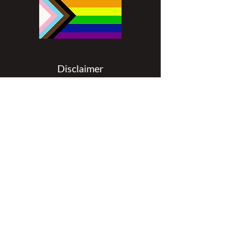
Disclaimer
All content found on
nswoc.ca
is
provided for information and education
purposes. The website provides
information on wound, ostomy and
continence topics. The information is not
intended to substitute for the advice of a
healthcare professional nor is it intended
to provide medical advice. You should
always consult your Nurse Specialized in
Wound, Ostomy and Continence (
NSWOC) and your physician for specific
information on personal health matters,
or other relevant professionals to ensure