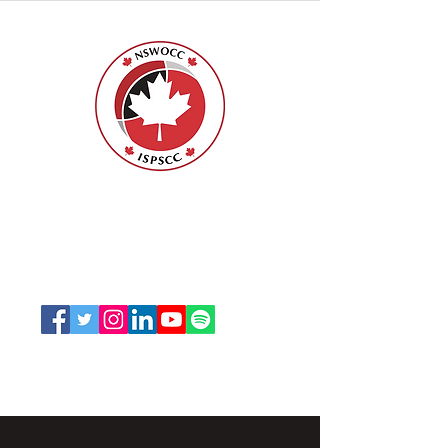
ISPSCC
66, promenade Leopolds
Ottawa, Ontario K1V 7E3
1-888-739-5072
office@nswoc.ca
L'ISPSCC opère sur le territoire traditionnel et non
cédé de la Nation Algonquine Anishinaabe.