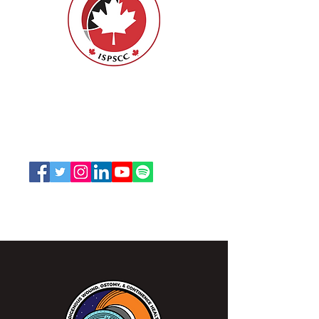
ISPSCC
66, promenade Leopolds
Ottawa, Ontario K1V 7E3
1-888-739-5072
office@nswoc.ca
L'ISPSCC opère sur le territoire traditionnel et non
cédé de la Nation Algonquine Anishinaabe.