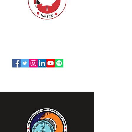
ISPSCC
66, promenade Leopolds
Ottawa, Ontario K1V 7E3
1-888-739-5072
office@nswoc.ca
L'ISPSCC opère sur le territoire traditionnel et non
cédé de la Nation Algonquine Anishinaabe.