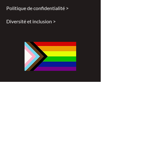
Politique de confidentialité >
Diversité et inclusion >
Disclaimer
All content found on
nswoc.ca
is
provided for information and education
purposes. The website provides
information on wound, ostomy and
continence topics. The information is not
intended to substitute for the advice of a