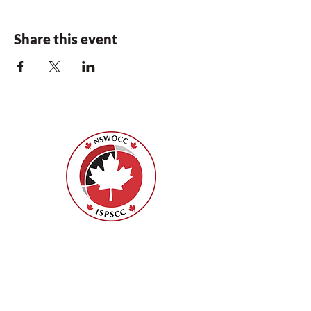
Share this event
ISPSCC
66, promenade Leopolds
Ottawa, Ontario K1V 7E3
1-888-739-5072
office@nswoc.ca