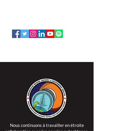
66, promenade Leopolds
Ottawa, Ontario K1V 7E3
1-888-739-5072
office@nswoc.ca
L'ISPSCC opère sur le territoire traditionnel et non
cédé de la Nation Algonquine Anishinaabe.
Nous continuons à travailler en étroite