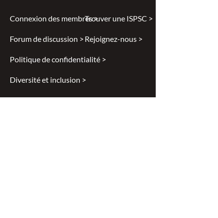
Connexion des membres >
Trouver une ISPSC >
Forum de discussion >
Rejoignez-nous >
Politique de confidentialité >
Diversité et inclusion >
Disclaimer
All content found on
nswoc.ca
is
provided for information and education