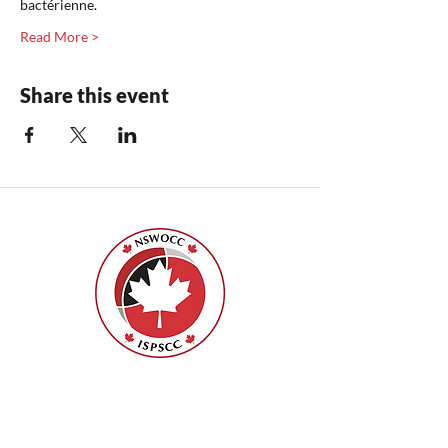
bactérienne.
Read More >
Share this event
ISPSCC
66, promenade Leopolds
Ottawa, Ontario K1V 7E3