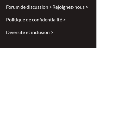
Forum de discussion >
Rejoignez-nous >
Politique de confidentialité >
Diversité et inclusion >
Disclaimer
All content found on
nswoc.ca
is
provided for information and education
purposes. The website provides
information on wound, ostomy and
continence topics. The information is not