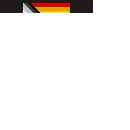
Disclaimer
All content found on
nswoc.ca
is
provided for information and education
purposes. The website provides
information on wound, ostomy and
continence topics. The information is not
intended to substitute for the advice of a
healthcare professional nor is it intended
to provide medical advice. You should
always consult your Nurse Specialized in
Wound, Ostomy and Continence (
NSWOC) and your physician for specific
information on personal health matters,