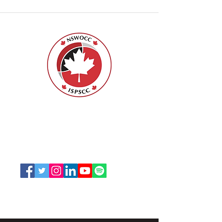
ISPSCC
66, promenade Leopolds
Ottawa, Ontario K1V 7E3
1-888-739-5072
office@nswoc.ca
L'ISPSCC opère sur le territoire traditionnel et non
cédé de la Nation Algonquine Anishinaabe.