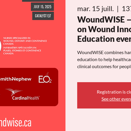
mar. 15 juill.
  |  
13
WoundWISE — 
on Wound Inno
Education eve
WoundWISE combines hands
education to help healthc
clinical outcomes for peop
Registration is c
See other even