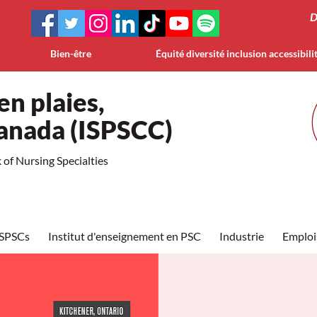
D
Bien-être
Équité diversité inclusion accessibili
en plaies,
Canada (ISPSCC)
of Nursing Specialties
ISPSCs
Institut d'enseignement en PSC
Industrie
Emploi