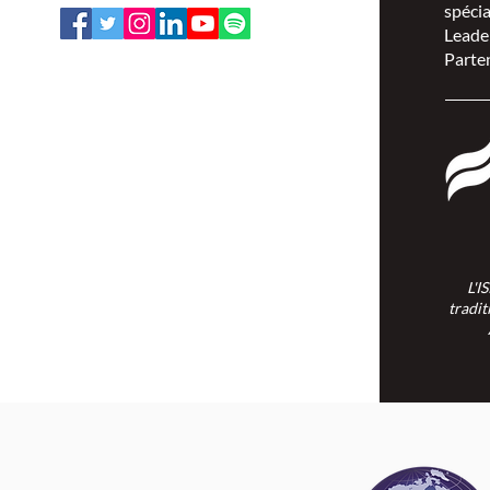
spécia
Leade
Parten
L'ISPSCC opère sur le territoire
traditionnel et non cédé de la Nation
Algonquine Anishinaabe.
L'I
tradit