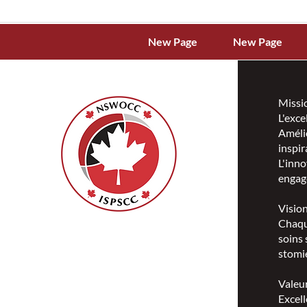
New Page
New Page
Missi
L'exce
Amélio
inspir
L'inno
engag
Visio
Chaqu
ISPSCC
soins 
66, promenade Leopolds
stomie
Ottawa, Ontario K1V 7E3
1-888-739-5072
Valeu
office@nswoc.ca
Excell