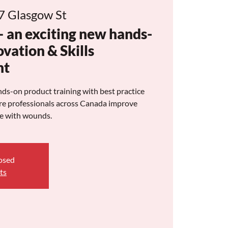
7 Glasgow St
an exciting new hands-
vation & Skills
nt
-on product training with best practice
are professionals across Canada improve
le with wounds.
losed
ts