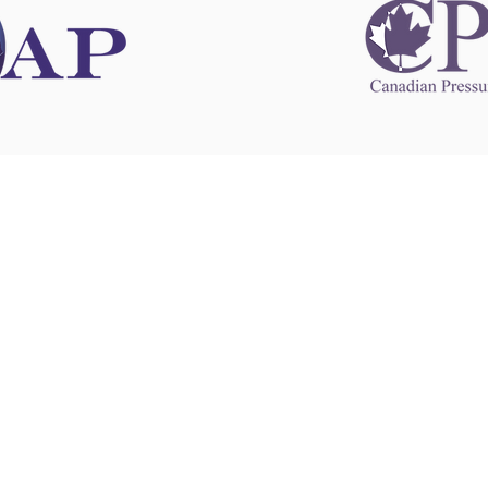
 information
This website 
s information
other websit
 information
has no contro
 a healthcare
websites, and
cal advice.
When leavin
zed in
and condition
nd your
The provision
 health
purposes onl
sure that your