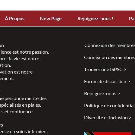
À Propos
New Page
Rejoignez-nous !
Pa
on
Connexion des membres
llence est notre passion.
Connexion des membres
rer la vie est notre
ation.
Trouver une ISPSC >
vation est notre
ement.
Forum de discussion >
n
Rejoignez-nous >
e personne mérite des
spécialisés en plaies,
Politique de confidential
s et continence.
Diversité et inclusion >
rs
ence en soins infirmiers