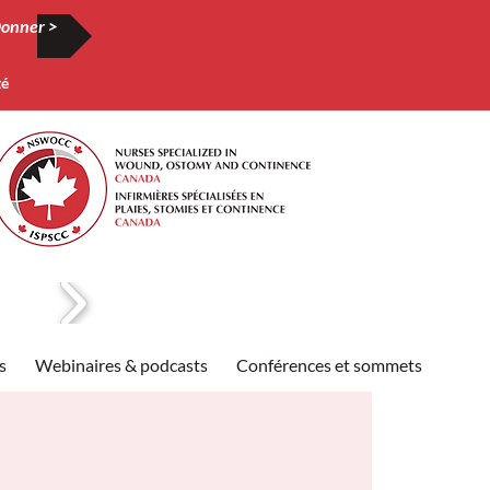
onner >
té
s
Webinaires & podcasts
Conférences et sommets
Publi