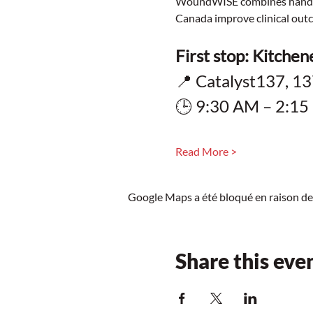
WoundWISE combines hands-on
Canada improve clinical out
First stop: Kitchen
📍 Catalyst137, 13
🕒 9:30 AM – 2:1
Read More >
Google Maps a été bloqué en raison de
Share this eve