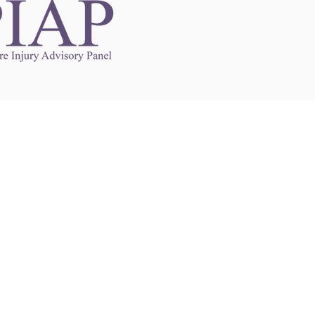
Links to Other Sites
may contain links to other websites. Any such
es are independent from
nswoc.ca
. NSWOCC
l over the contents or operation of other
 as such makes no representation or warranty.
g
nswoc.ca
you may be subject to legal terms
s and privacy policies of that other website.
 of a link to other websites is for educational
y.