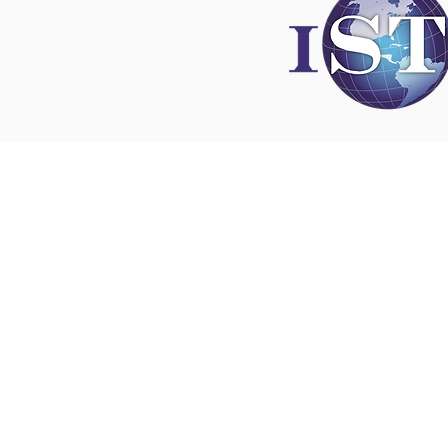
Disclaimer
All content found on
nswoc.ca
is provided for
and education purposes. The website provide
on wound, ostomy and continence topics. The
is not intended to substitute for the advice of
professional nor is it intended to provide medi
You should always consult your Nurse Speciali
Wound, Ostomy and Continence ( NSWOC) a
physician for specific information on personal
matters, or other relevant professionals to en
own circumstances are considered.