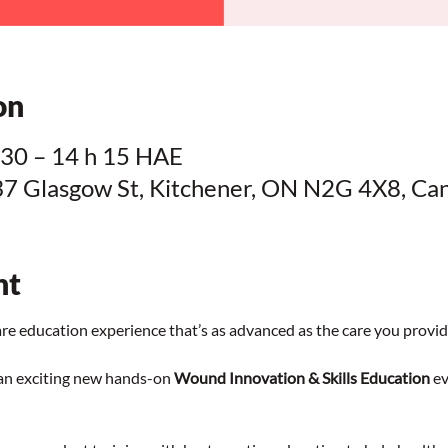
on
h 30 – 14 h 15 HAE
37 Glasgow St, Kitchener, ON N2G 4X8, Ca
nt
re education experience that’s as advanced as the care you provid
an exciting new hands-on 
Wound Innovation & Skills Education
 e