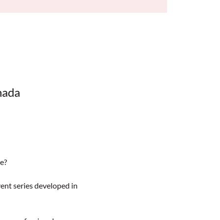
nada
e?
vent series developed in 