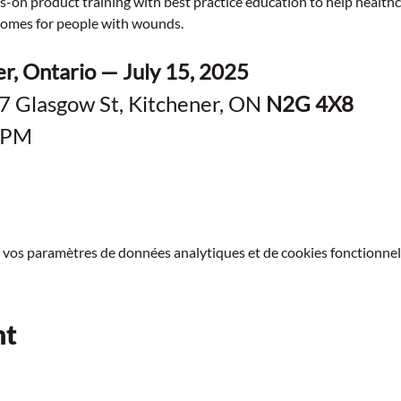
 product training with best practice education to help healthca
comes for people with wounds.
er, Ontario — July 15, 2025
7 Glasgow St, Kitchener, ON 
N2G 4X8
5 PM
 vos paramètres de données analytiques et de cookies fonctionnel
nt