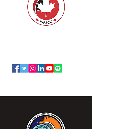
ISPSCC
66, promenade Leopolds
Ottawa, Ontario K1V 7E3
1-888-739-5072
office@nswoc.ca
L'ISPSCC opère sur le territoire traditionnel et non
cédé de la Nation Algonquine Anishinaabe.