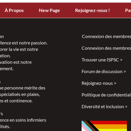
À Propos
New Page
Rejoignez-nous !
Pa
on
Connexion des membres
llence est notre passion.
Connexion des membres
rer la vie est notre
ation.
Trouver une ISPSC >
vation est notre
ement.
Forum de discussion >
n
Rejoignez-nous >
e personne mérite des
spécialisés en plaies,
Politique de confidential
s et continence.
Diversité et inclusion >
rs
ence en soins infirmiers
lisés.