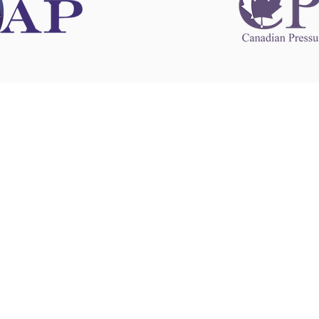
 information
This website 
s information
other websit
 information
has no contro
 a healthcare
websites, and
cal advice.
When leavin
zed in
and condition
nd your
The provision
 health
purposes onl
sure that your