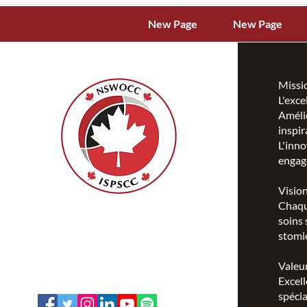
New Page
New Page
Missi
L'exce
Amélio
inspir
L'inno
engag
Visio
Chaqu
ISPSCC
soins 
66, promenade Leopolds
stomie
Ottawa, Ontario K1V 7E3
1-888-739-5072
Valeu
office@nswoc.ca
Excell
spécia