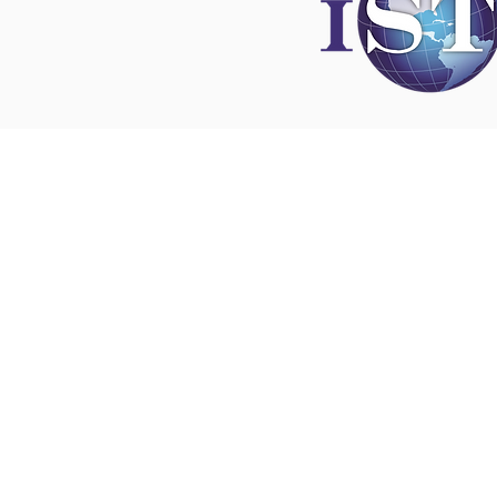
Disclaimer
All content found on
nswoc.ca
is provided for
and education purposes. The website provide
on wound, ostomy and continence topics. The
is not intended to substitute for the advice of
professional nor is it intended to provide medi
You should always consult your Nurse Speciali
Wound, Ostomy and Continence ( NSWOC) a
physician for specific information on personal
matters, or other relevant professionals to en
own circumstances are considered.