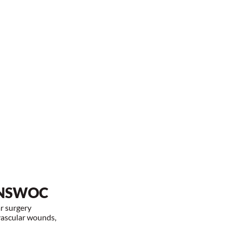
 FNSWOC
r surgery
 vascular wounds,