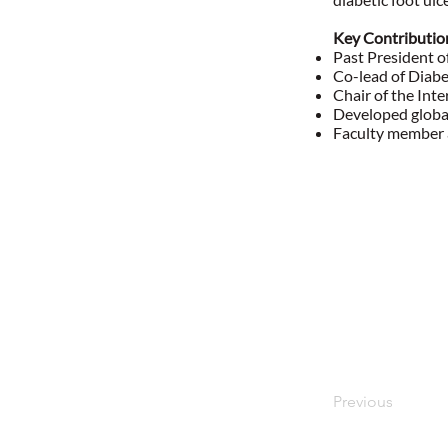
Key Contributio
Past President 
Co-lead of Diab
Chair of the Int
Developed glob
Faculty member a
Previous