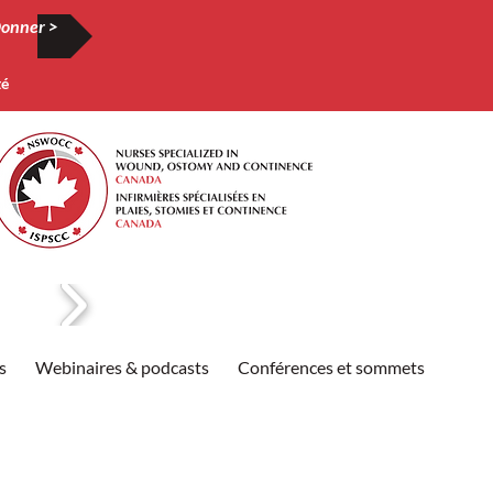
onner >
té
s
Webinaires & podcasts
Conférences et sommets
Publi