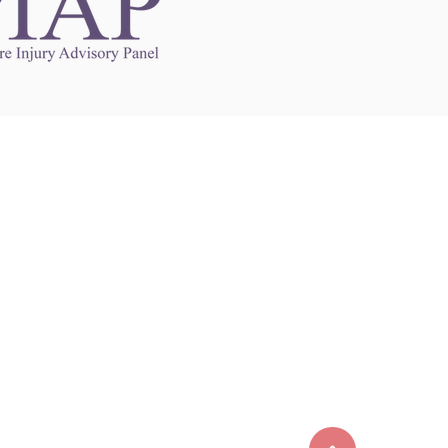
Links to Other Sites
may contain links to other websites. Any such
es are independent from
nswoc.ca
. NSWOCC
l over the contents or operation of other
 as such makes no representation or warranty.
g
nswoc.ca
you may be subject to legal terms
s and privacy policies of that other website.
 of a link to other websites is for educational
y.