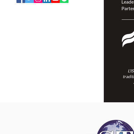
Leade
Parten
L'ISPSCC opère sur le territoire
traditionnel et non cédé de la Nation
Algonquine Anishinaabe.
L'I
tradit