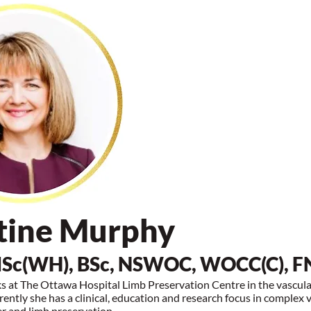
tine Murphy
lSc(WH), BSc, NSWOC, WOCC(C),
 at The Ottawa Hospital Limb Preservation Centre in the vascula
ently she has a clinical, education and research focus in complex
er and limb preservation.