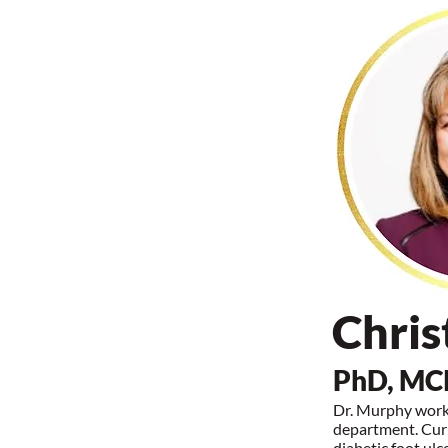
Chris
PhD, MC
Dr. Murphy works
department. Curr
diabetic foot ulc