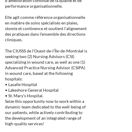
d’amélioration continue de la qualité et de
performance organisationnelle.
Elle agit comme référence organisationnelle
en matière de soins spécialisés en plaies,
stomie et continence et soutient l’alignement
des pratiques dans l’ensemble des directions
cliniques.
The CIUSSS de l’Ouest-de-l’Île-de-Montréal is
seeking two (2) Nursing Advisors (CSI)
specializing in wound care, as well as one (1)
Advanced Practice Nursing Advisor (CSIPA)
in wound care, based at the following
hospitals:
• Lasalle Hospital
• Lakeshore General Hospital
• St. Mary’s Hospital.
Seize this opportunity now to work within a
dynamic team dedicated to the well-being of
our patients, while actively contributing to
the development of an integrated range of
high-quality services!