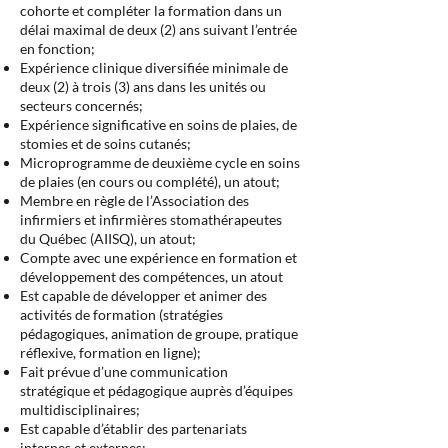
cohorte et compléter la formation dans un
délai maximal de deux (2) ans suivant l’entrée
en fonction;
Expérience clinique diversifiée minimale de
deux (2) à trois (3) ans dans les unités ou
secteurs concernés;
Expérience significative en soins de plaies, de
stomies et de soins cutanés;
Microprogramme de deuxième cycle en soins
de plaies (en cours ou complété), un atout;
Membre en règle de l’Association des
infirmiers et infirmières stomathérapeutes
du Québec (AIISQ), un atout;
Compte avec une expérience en formation et
développement des compétences, un atout
Est capable de développer et animer des
activités de formation (stratégies
pédagogiques, animation de groupe, pratique
réflexive, formation en ligne);
Fait prévue d’une communication
stratégique et pédagogique auprès d’équipes
multidisciplinaires;
Est capable d’établir des partenariats
internes et externes;