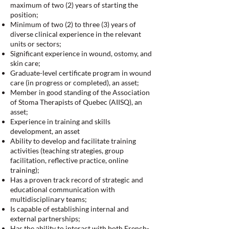
maximum of two (2) years of starting the
position;
Minimum of two (2) to three (3) years of
diverse clinical experience in the relevant
units or sectors;
Significant experience in wound, ostomy, and
skin care;
Graduate-level certificate program in wound
care (in progress or completed), an asset;
Member in good standing of the Association
of Stoma Therapists of Quebec (AIISQ), an
asset;
Experience in training and skills
development, an asset
Ability to develop and facilitate training
activities (teaching strategies, group
facilitation, reflective practice, online
training);
Has a proven track record of strategic and
educational communication with
multidisciplinary teams;
Is capable of establishing internal and
external partnerships;
Has the ability to interact with both French-