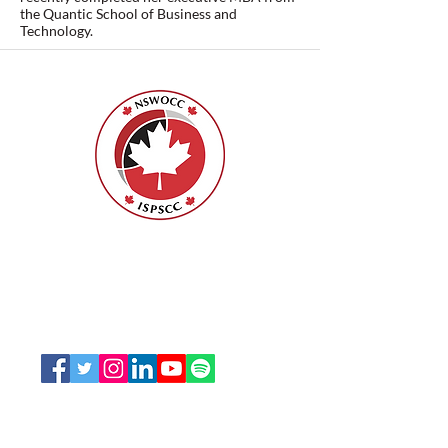
the Quantic School of Business and
Technology.
ISPSCC
66, promenade Leopolds
Ottawa, Ontario K1V 7E3
1-888-739-5072
office@nswoc.ca
L'ISPSCC opère sur le territoire traditionnel et non
cédé de la Nation Algonquine Anishinaabe.