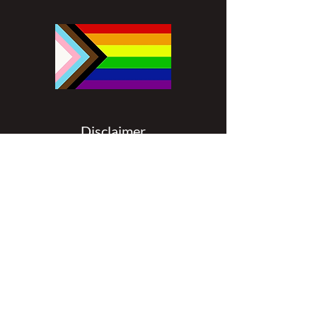
Disclaimer
All content found on
nswoc.ca
is
provided for information and education
purposes. The website provides
information on wound, ostomy and
continence topics. The information is not
intended to substitute for the advice of a
healthcare professional nor is it intended
to provide medical advice. You should
always consult your Nurse Specialized in
Wound, Ostomy and Continence (
NSWOC) and your physician for specific