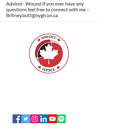
Advisor- Wound If you ever have any
questions feel free to connect with me –
Britney.butt@nygh.on.ca
ISPSCC
66, promenade Leopolds
Ottawa, Ontario K1V 7E3
1-888-739-5072
office@nswoc.ca
L'ISPSCC opère sur le territoire traditionnel et non
cédé de la Nation Algonquine Anishinaabe.