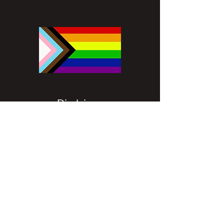
Disclaimer
All content found on
nswoc.ca
is
provided for information and education
purposes. The website provides
information on wound, ostomy and
continence topics. The information is not
intended to substitute for the advice of a
healthcare professional nor is it intended
to provide medical advice. You should
always consult your Nurse Specialized in
Wound, Ostomy and Continence (