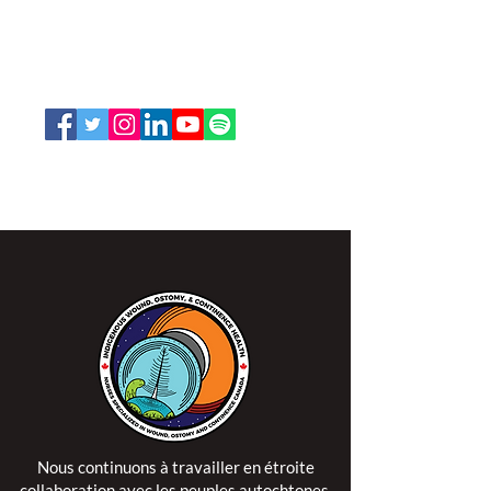
66, promenade Leopolds
Ottawa, Ontario K1V 7E3
1-888-739-5072
office@nswoc.ca
L'ISPSCC opère sur le territoire traditionnel et non
cédé de la Nation Algonquine Anishinaabe.
Nous continuons à travailler en étroite
collaboration avec les peuples autochtones,