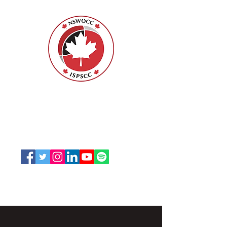
ISPSCC
66, promenade Leopolds
Ottawa, Ontario K1V 7E3
1-888-739-5072
office@nswoc.ca
L'ISPSCC opère sur le territoire traditionnel et non
cédé de la Nation Algonquine Anishinaabe.