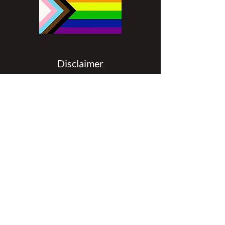
Disclaimer
All content found on
nswoc.ca
is
provided for information and education
purposes. The website provides
information on wound, ostomy and
continence topics. The information is not
intended to substitute for the advice of a
healthcare professional nor is it intended
to provide medical advice. You should
always consult your Nurse Specialized in
Wound, Ostomy and Continence (
NSWOC) and your physician for specific
information on personal health matters,
or other relevant professionals to ensure
that your own circumstances are