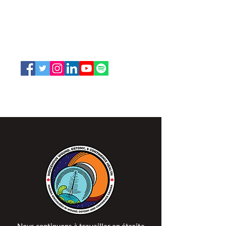
ISPSCC
66, promenade Leopolds
Ottawa, Ontario K1V 7E3
1-888-739-5072
office@nswoc.ca
L'ISPSCC opère sur le territoire traditionnel et non
cédé de la Nation Algonquine Anishinaabe.