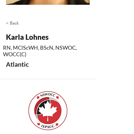
< Back
Karla Lohnes
RN, MClScWH, BScN, NSWOC,
WOCC(C)
Atlantic