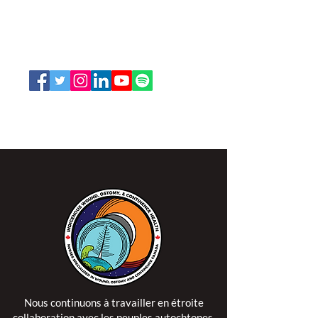
66, promenade Leopolds
Ottawa, Ontario K1V 7E3
1-888-739-5072
office@nswoc.ca
L'ISPSCC opère sur le territoire traditionnel et non
cédé de la Nation Algonquine Anishinaabe.
Nous continuons à travailler en étroite
collaboration avec les peuples autochtones,