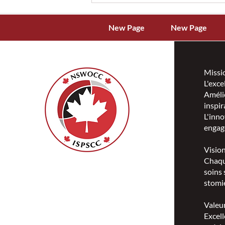
New Page
New Page
Missi
L'exce
Amélio
Présentation de trois
inspir
nouveaux guides pour vivre
L'inno
avec une stomie alimentaire
engag
Visio
Chaqu
ISPSCC
soins 
66, promenade Leopolds
stomie
Ottawa, Ontario K1V 7E3
1-888-739-5072
Valeu
office@nswoc.ca
Excell