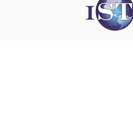
Disclaimer
All content found on
nswoc.ca
is provided for
and education purposes. The website provide
on wound, ostomy and continence topics. The
is not intended to substitute for the advice of
professional nor is it intended to provide medi
You should always consult your Nurse Speciali
Wound, Ostomy and Continence ( NSWOC) a
physician for specific information on personal
matters, or other relevant professionals to en
own circumstances are considered.