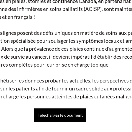
ées en plaies, stomies et continence Canada, en partenariat 
nne des infirmières en soins palliatifs (ACISP), sont mainte
et en français ! 
alignes posent des défis uniques en matière de soins aux pa
tion spécialisée pour soulager les symptômes locaux et amé
. Alors que la prévalence de ces plaies continue d’augmente
ux de survie au cancer, il devient impératif d’établir des r
res complètes pour leur prise en charge topique. 
thétiser les données probantes actuelles, les perspectives d'
sur les patients afin de fournir un cadre solide aux professi
n charge les personnes atteintes de plaies cutanées malign
Téléchargez le document