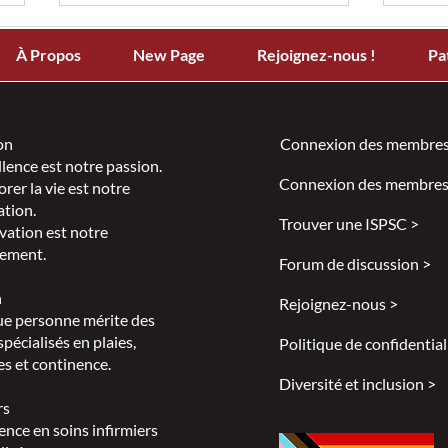
À Propos
New Page
Rejoignez-nous !
Pa
on
Connexion des membres
llence est notre passion.
Connexion des membres
rer la vie est notre
Nous sommes enthousiastes
Que 
ation.
d’annoncer le lancement du
la c
Trouver une ISPSC >
vation est notre
Journal canadien en plaies,
ement.
Forum de discussion >
stomies et continence
(JCPSC)!
n
Rejoignez-nous >
e personne mérite des
spécialisés en plaies,
Politique de confidential
s et continence.
Diversité et inclusion >
rs
ence en soins infirmiers