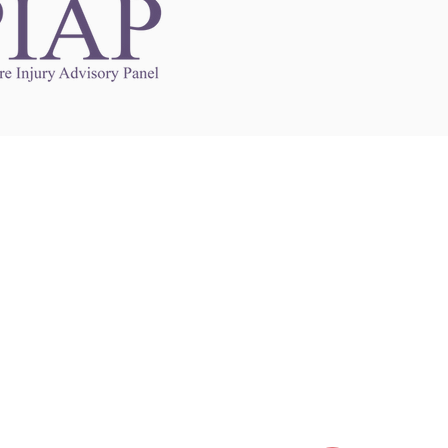
Links to Other Sites
may contain links to other websites. Any such
es are independent from
nswoc.ca
. NSWOCC
l over the contents or operation of other
 as such makes no representation or warranty.
g
nswoc.ca
you may be subject to legal terms
s and privacy policies of that other website.
 of a link to other websites is for educational
y.