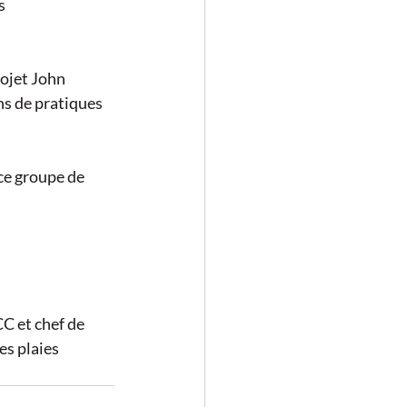
s 
ojet John 
s de pratiques 
ce groupe de 
 et chef de 
s plaies 