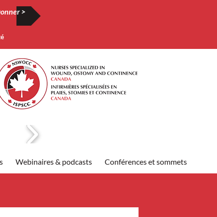
onner >
té
s
Webinaires & podcasts
Conférences et sommets
Publi