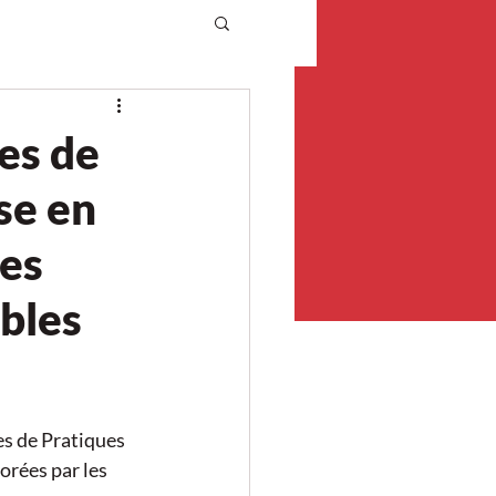
es de
se en
ées
bles
 de Pratiques 
rées par les 