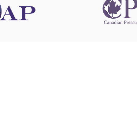
 information
This website 
s information
other websit
 information
has no contro
 a healthcare
websites, and
cal advice.
When leavin
zed in
and condition
nd your
The provision
 health
purposes onl
sure that your