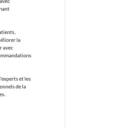
avec 
nant 
tients, 
liorer la 
r avec 
ecommandations 
experts et les 
onnels de la 
es.