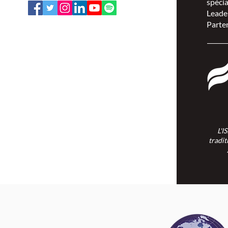
spécia
Leade
Parten
L'ISPSCC opère sur le territoire
traditionnel et non cédé de la Nation
Algonquine Anishinaabe.
L'I
tradit