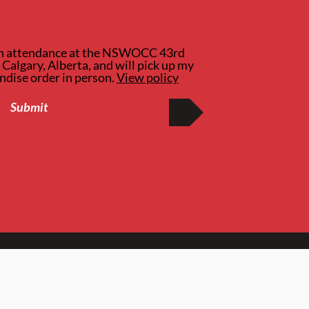
be in attendance at the NSWOCC 43rd
Calgary, Alberta, and will pick up my
dise order in person.
View policy
Submit