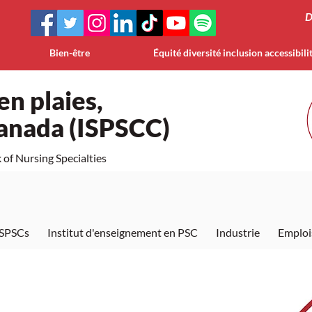
D
Bien-être
Équité diversité inclusion accessibili
en plaies,
Canada (ISPSCC)
of Nursing Specialties
ISPSCs
Institut d'enseignement en PSC
Industrie
Emploi