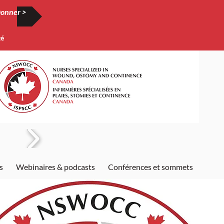
onner >
té
s
Webinaires & podcasts
Conférences et sommets
Publi