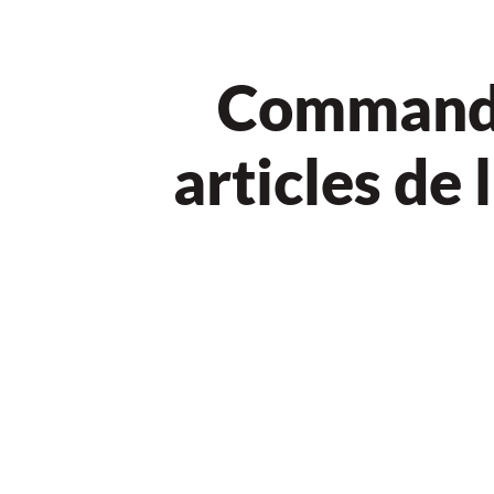
Command
articles de