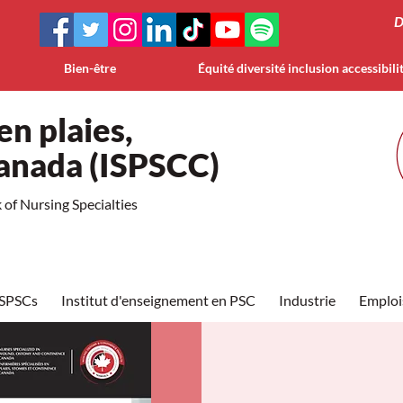
D
Bien-être
Équité diversité inclusion accessibili
en plaies,
Canada (ISPSCC)
of Nursing Specialties
ISPSCs
Institut d'enseignement en PSC
Industrie
Emploi