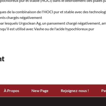
 hypochloreux pur et stable (HOCl) dans le débridement des plaies p
iques de la combinaison de l'HOCl pur et stable avec des technolog
ents chargés négativement  
 par lesquels Urgoclean Ag, un pansement chargé négativement, amé
u'il est utilisé avec Vashe ou de l'acide hypochloreux pur  
nt
À Propos
New Page
Rejoignez-nous !
Pa