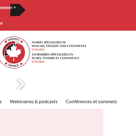
onner >
té
s
Webinaires & podcasts
Conférences et sommets
Publi