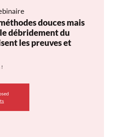
binaire
s méthodes douces mais
 le débridement du
sent les preuves et
 !
losed
ts