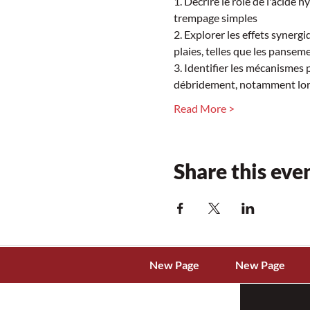
1. Décrire le rôle de l'acide
trempage simples  
2. Explorer les effets synerg
plaies, telles que les pansem
3. Identifier les mécanismes
débridement, notamment lorsq
Read More >
Share this eve
New Page
New Page