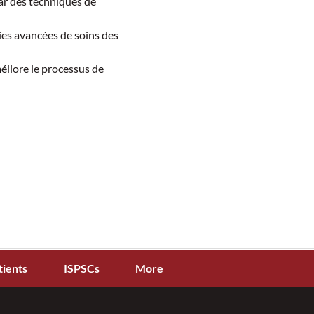
ar des techniques de 
ies avancées de soins des 
liore le processus de 
tients
ISPSCs
More