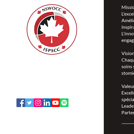
Missi
L'exce
Amélio
inspir
L'inno
engag
Visio
Chaqu
ISPSCC
soins 
66, promenade Leopolds
stomie
Ottawa, Ontario K1V 7E3
1-888-739-5072
Valeu
office@nswoc.ca
Excell
spécia
Leade
Parten
L'ISPSCC opère sur le territoire
traditionnel et non cédé de la Nation
Algonquine Anishinaabe.