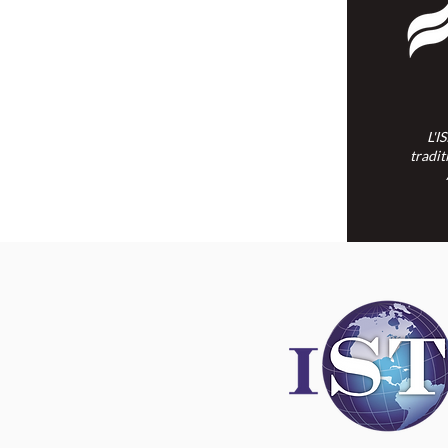
L'I
tradit