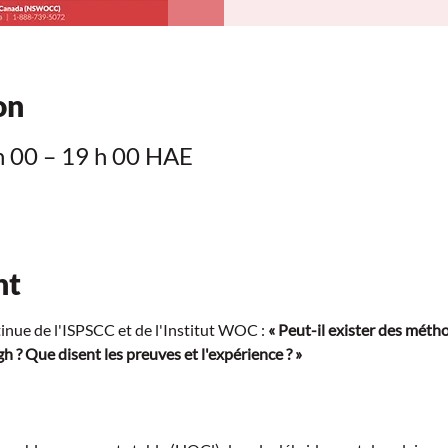
on
h 00 – 19 h 00 HAE
nt
nue de l'ISPSCC et de l'Institut WOC : 
« Peut-il exister des méth
 ? Que disent les preuves et l'expérience ? »