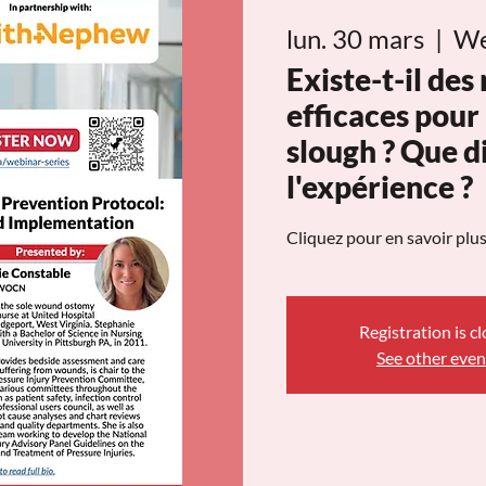
lun. 30 mars
  |  
We
Existe-t-il de
efficaces pour
slough ? Que di
l'expérience ?
Cliquez pour en savoir plus
Registration is c
See other even