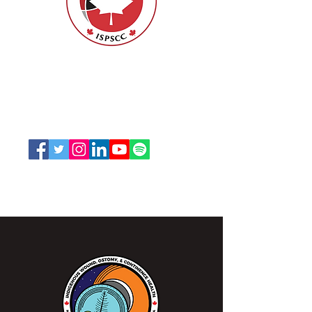
ISPSCC
66, promenade Leopolds
Ottawa, Ontario K1V 7E3
1-888-739-5072
office@nswoc.ca
L'ISPSCC opère sur le territoire traditionnel et non
cédé de la Nation Algonquine Anishinaabe.