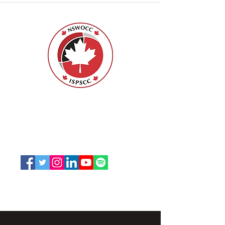
ISPSCC
66, promenade Leopolds
Ottawa, Ontario K1V 7E3
1-888-739-5072
office@nswoc.ca
L'ISPSCC opère sur le territoire traditionnel et non
cédé de la Nation Algonquine Anishinaabe.