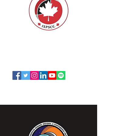
ISPSCC
66, promenade Leopolds
Ottawa, Ontario K1V 7E3
1-888-739-5072
office@nswoc.ca
L'ISPSCC opère sur le territoire traditionnel et non
cédé de la Nation Algonquine Anishinaabe.