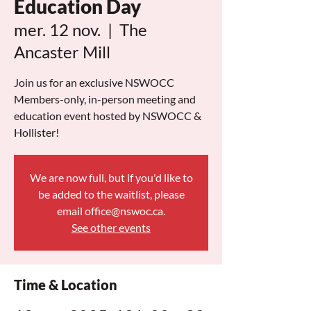
Education Day
mer. 12 nov.
  |  
The
Ancaster Mill
Join us for an exclusive NSWOCC
Members-only, in-person meeting and
education event hosted by NSWOCC &
Hollister!
We are now full, but if you'd like to
be added to the waitlist, please
email office@nswoc.ca.
See other events
Time & Location