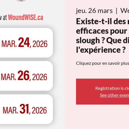
jeu. 26 mars
  |  
We
Existe-t-il de
efficaces pour
slough ? Que di
l'expérience ?
Cliquez pour en savoir plus
Registration is c
See other even