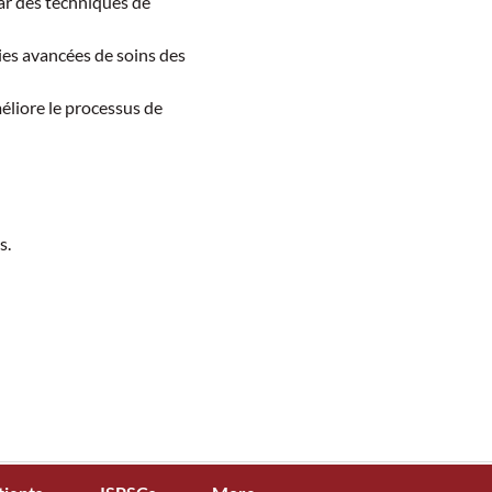
ar des techniques de 
ies avancées de soins des 
liore le processus de 
s.