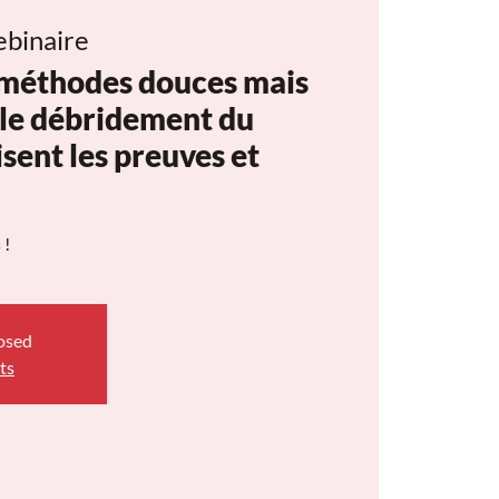
binaire
s méthodes douces mais
 le débridement du
sent les preuves et
 !
losed
ts