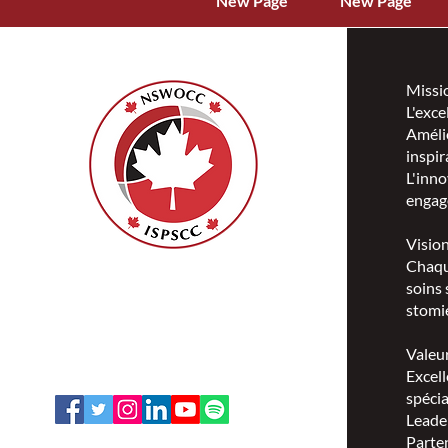
New Page
New Page
Missi
L'exce
Amélio
inspir
L'inno
engag
Visio
Chaqu
ISPSCC
soins 
66, promenade Leopolds
stomie
Ottawa, Ontario K1V 7E3
1-888-739-5072
Valeu
office@nswoc.ca
Excell
spécia
Leade
Parten