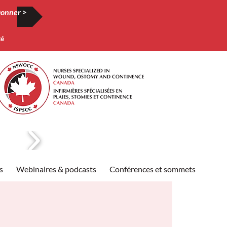
onner >
té
s
Webinaires & podcasts
Conférences et sommets
Publi