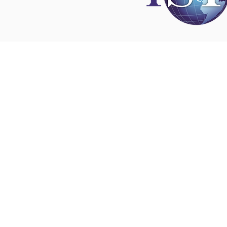
Disclaimer
All content found on
nswoc.ca
is provided for
and education purposes. The website provide
on wound, ostomy and continence topics. The
is not intended to substitute for the advice of
professional nor is it intended to provide medi
You should always consult your Nurse Speciali
Wound, Ostomy and Continence ( NSWOC) a
physician for specific information on personal
matters, or other relevant professionals to en
own circumstances are considered.