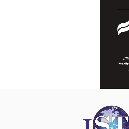
L'ISPSCC opère sur le territoire
traditionnel et non cédé de la Nation
Algonquine Anishinaabe.
L'I
tradit