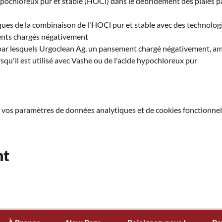
 hypochloreux pur et stable (HOCl) dans le débridement des plaies p
iques de la combinaison de l'HOCl pur et stable avec des technolog
ents chargés négativement  
 par lesquels Urgoclean Ag, un pansement chargé négativement, amé
u'il est utilisé avec Vashe ou de l'acide hypochloreux pur  
 vos paramètres de données analytiques et de cookies fonctionnel
nt