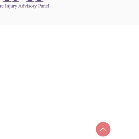
Links to Other Sites
may contain links to other websites. Any such
es are independent from
nswoc.ca
. NSWOCC
l over the contents or operation of other
 as such makes no representation or warranty.
g
nswoc.ca
you may be subject to legal terms
s and privacy policies of that other website.
 of a link to other websites is for educational
y.