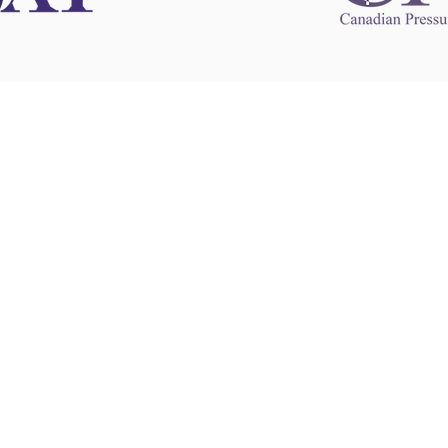
 information
This website 
s information
other websit
 information
has no contro
 a healthcare
websites, and
cal advice.
When leavin
zed in
and condition
nd your
The provision
 health
purposes onl
sure that your