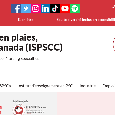
D
Bien-être
Équité diversité inclusion accessibili
en plaies,
Canada (ISPSCC)
of Nursing Specialties
ISPSCs
Institut d'enseignement en PSC
Industrie
Emploi