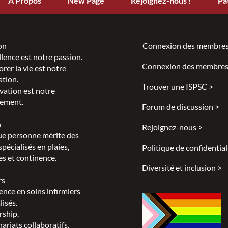
À Propos
New Page
Rejoignez-nous !
Pa
on
Connexion des membres
llence est notre passion.
Connexion des membres
rer la vie est notre
ation.
Trouver une ISPSC >
vation est notre
ement.
Forum de discussion >
n
Rejoignez-nous >
e personne mérite des
spécialisés en plaies,
Politique de confidential
s et continence.
Diversité et inclusion >
rs
ence en soins infirmiers
lisés.
rship.
ariats collaboratifs.