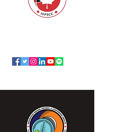
ISPSCC
66, promenade Leopolds
Ottawa, Ontario K1V 7E3
1-888-739-5072
office@nswoc.ca
L'ISPSCC opère sur le territoire traditionnel et non
cédé de la Nation Algonquine Anishinaabe.